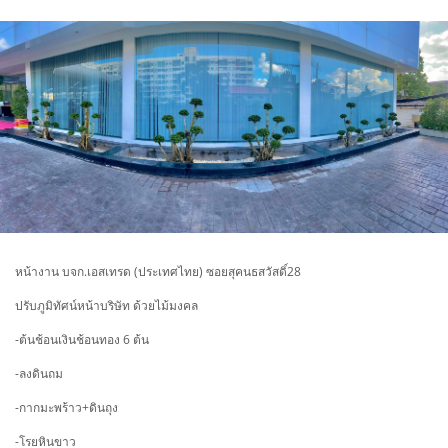
หน้างาน บจก.เอสเทรด (ประเทศไทย) ซอยสุคนธสวัสดิ์28
ปรับภูมิทัศน์หน้าบริษัท ด้วยไม้มงคล
-ต้นช้อนเงินช้อนทอง 6 ต้น
-ลงดินถม
-กากมะพร้าว+ดินถุง
-โรยหินขาว